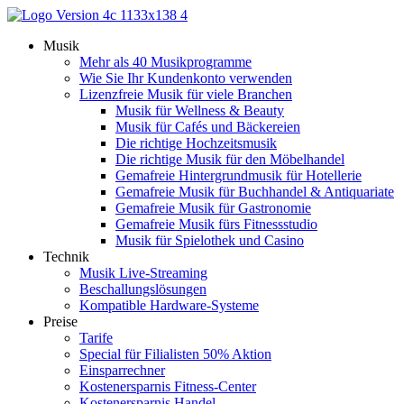
Zum
Inhalt
Musik
springen
Mehr als 40 Musikprogramme
Wie Sie Ihr Kundenkonto verwenden
Lizenzfreie Musik für viele Branchen
Musik für Wellness & Beauty
Musik für Cafés und Bäckereien
Die richtige Hochzeitsmusik
Die richtige Musik für den Möbelhandel
Gemafreie Hintergrundmusik für Hotellerie
Gemafreie Musik für Buchhandel & Antiquariate
Gemafreie Musik für Gastronomie
Gemafreie Musik fürs Fitnessstudio
Musik für Spielothek und Casino
Technik
Musik Live-Streaming
Beschallungslösungen
Kompatible Hardware-Systeme
Preise
Tarife
Special für Filialisten 50% Aktion
Einsparrechner
Kostenersparnis Fitness-Center
Kostenersparnis Handel