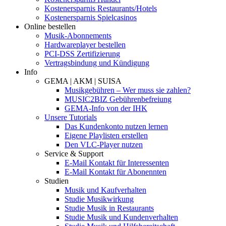
Kostenersparnis Restaurants/Hotels
Kostenersparnis Spielcasinos
Online bestellen
Musik-Abonnements
Hardwareplayer bestellen
PCI-DSS Zertifizierung
Vertragsbindung und Kündigung
Info
GEMA | AKM | SUISA
Musikgebühren – Wer muss sie zahlen?
MUSIC2BIZ Gebührenbefreiung
GEMA-Info von der IHK
Unsere Tutorials
Das Kundenkonto nutzen lernen
Eigene Playlisten erstellen
Den VLC-Player nutzen
Service & Support
E-Mail Kontakt für Interessenten
E-Mail Kontakt für Abonennten
Studien
Musik und Kaufverhalten
Studie Musikwirkung
Studie Musik in Restaurants
Studie Musik und Kundenverhalten