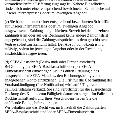
versandkostenfreie Lieferung zugesagt ist. Nähere Einzelheiten
finden sich unter einer entsprechend bezeichneten Schaltfläche auf
unserer Internetpräsenz oder im jeweiligen Angebot.
(c) Sie haben die unter einer entsprechend bezeichneten Schaltfläch
auf unserer Internetpräsenz oder im jeweiligen Angebot
ausgewiesenen Zahlungsmöglichkeiten. Soweit bei den einzelnen
Zahlungsarten oder auf der Rechnung keine andere Zahlungsfrist
angegeben ist, sind die Zahlungsansprüche aus dem geschlossenen
Vertrag sofort zur Zahlung fällig. Der Abzug von Skonti ist nur
zulässig, sofern im jeweiligen Angebot oder in der Rechnung
ausdrücklich ausgewiesen.
(d) SEPA-Lastschrift (Basis- und/ oder Firmenlastschrift)
Bei Zahlung per SEPA-Basislastschrift oder per SEPA-
Firmenlastschrift ermächtigen Sie uns durch Erteilung eines
entsprechenden SEPA-Mandats, den Rechnungsbetrag vom
angegebenen Konto einzuziehen. Die Frist für die Übermittlung der
Vorabankündigung (Pre-Notification) wird auf 5 Tage vor dem
Fälligkeitsdatum verkürzt. Sie sind verpflichtet für die ausreichende
Deckung des Kontos zum Fälligkeitsdatum zu sorgen. Im Falle eine
Rücklastschrift aufgrund Ihres Verschuldens haben Sie die
anfallende Bankgebühr zu tragen.
Wir behalten uns das Recht vor, im Einzelfall die Zahlungsarten
SEPA-Basislastschrift und/ oder SEPA-Firmenlastschrift