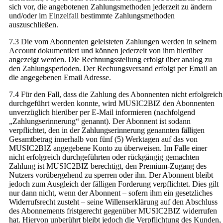
sich vor, die angebotenen Zahlungsmethoden jederzeit zu ändern
und/oder im Einzelfall bestimmte Zahlungsmethoden
auszuschließen.
7.3 Die vom Abonnenten geleisteten Zahlungen werden in seinem
Account dokumentiert und können jederzeit von ihm hierüber
angezeigt werden. Die Rechnungsstellung erfolgt über analog zu
den Zahlungsperioden. Der Rechungsversand erfolgt per Email an
die angegebenen Email Adresse.
7.4 Für den Fall, dass die Zahlung des Abonnenten nicht erfolgreich
durchgeführt werden konnte, wird MUSIC2BIZ den Abonnenten
unverzüglich hierüber per E-Mail informieren (nachfolgend
„Zahlungserinnerung“ genannt). Der Abonnent ist sodann
verpflichtet, den in der Zahlungserinnerung genannten fälligen
Gesamtbetrag innerhalb von fünf (5) Werktagen auf das von
MUSIC2BIZ angegebene Konto zu überweisen. Im Falle einer
nicht erfolgreich durchgeführten oder rückgängig gemachten
Zahlung ist MUSIC2BIZ berechtigt, den Premium-Zugang des
Nutzers vorübergehend zu sperren oder ihn. Der Abonnent bleibt
jedoch zum Ausgleich der fälligen Forderung verpflichtet. Dies gilt
nur dann nicht, wenn der Abonnent – sofern ihm ein gesetzliches
Widerrufsrecht zusteht – seine Willenserklärung auf den Abschluss
des Abonnements fristgerecht gegenüber MUSIC2BIZ widerrufen
hat. Hiervon unberührt bleibt jedoch die Verpflichtung des Kunden,