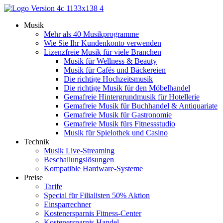
Zum
Inhalt
Musik
springen
Mehr als 40 Musikprogramme
Wie Sie Ihr Kundenkonto verwenden
Lizenzfreie Musik für viele Branchen
Musik für Wellness & Beauty
Musik für Cafés und Bäckereien
Die richtige Hochzeitsmusik
Die richtige Musik für den Möbelhandel
Gemafreie Hintergrundmusik für Hotellerie
Gemafreie Musik für Buchhandel & Antiquariate
Gemafreie Musik für Gastronomie
Gemafreie Musik fürs Fitnessstudio
Musik für Spielothek und Casino
Technik
Musik Live-Streaming
Beschallungslösungen
Kompatible Hardware-Systeme
Preise
Tarife
Special für Filialisten 50% Aktion
Einsparrechner
Kostenersparnis Fitness-Center
Kostenersparnis Handel