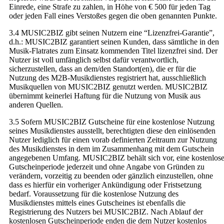
Einrede, eine Strafe zu zahlen, in Höhe von € 500 für jeden Tag
oder jeden Fall eines Verstoßes gegen die oben genannten Punkte.
3.4 MUSIC2BIZ gibt seinen Nutzern eine “Lizenzfrei-Garantie”,
d.h.: MUSIC2BIZ garantiert seinen Kunden, dass sämtliche in den
Musik-Flatrates zum Einsatz kommenden Titel lizenzfrei sind. Der
Nutzer ist voll umfänglich selbst dafür verantwortlich,
sicherzustellen, dass an dem/den Standort(en), die er für die
Nutzung des M2B-Musikdienstes registriert hat, ausschließlich
Musikquellen von MUSIC2BIZ genutzt werden. MUSIC2BIZ
übernimmt keinerlei Haftung für die Nutzung von Musik aus
anderen Quellen.
3.5 Sofern MUSIC2BIZ Gutscheine für eine kostenlose Nutzung
seines Musikdienstes ausstellt, berechtigten diese den einlösenden
Nutzer lediglich für einen vorab definierten Zeitraum zur Nutzung
des Musikdienstes in dem im Zusammenhang mit dem Gutschein
angegebenen Umfang. MUSIC2BIZ behält sich vor, eine kostenlos
Gutscheinperiode jederzeit und ohne Angabe von Gründen zu
verändern, vorzeitig zu beenden oder gänzlich einzustellen, ohne
dass es hierfür ein vorheriger Ankündigung oder Fristsetzung
bedarf. Voraussetzung für die kostenlose Nutzung des
Musikdienstes mittels eines Gutscheines ist ebenfalls die
Registrierung des Nutzers bei MUSIC2BIZ. Nach Ablauf der
kostenlosen Gutscheinperiode enden die dem Nutzer kostenlos