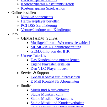
Kostenersparnis Restaurants/Hotels
Kostenersparnis Spielcasinos
Online bestellen
Musik-Abonnements
Hardwareplayer bestellen
PCI-DSS Zertifizierung
Vertragsbindung und Kündigung
Info
GEMA | AKM | SUISA
Musikgebühren – Wer muss sie zahlen?
MUSIC2BIZ Gebührenbefreiung
GEMA-Info von der IHK
Unsere Tutorials
Das Kundenkonto nutzen lernen
Eigene Playlisten erstellen
Den VLC-Player nutzen
Service & Support
E-Mail Kontakt für Interessenten
E-Mail Kontakt für Abonennten
Studien
Musik und Kaufverhalten
Studie Musikwirkung
Studie Musik in Restaurants
Studie Musik und Kundenverhalten