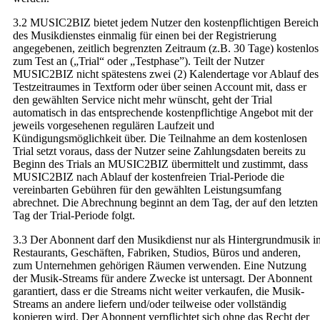
3.2 MUSIC2BIZ bietet jedem Nutzer den kostenpflichtigen Bereich
des Musikdienstes einmalig für einen bei der Registrierung
angegebenen, zeitlich begrenzten Zeitraum (z.B. 30 Tage) kostenlos
zum Test an („Trial“ oder „Testphase”). Teilt der Nutzer
MUSIC2BIZ nicht spätestens zwei (2) Kalendertage vor Ablauf des
Testzeitraumes in Textform oder über seinen Account mit, dass er
den gewählten Service nicht mehr wünscht, geht der Trial
automatisch in das entsprechende kostenpflichtige Angebot mit der
jeweils vorgesehenen regulären Laufzeit und
Kündigungsmöglichkeit über. Die Teilnahme an dem kostenlosen
Trial setzt voraus, dass der Nutzer seine Zahlungsdaten bereits zu
Beginn des Trials an MUSIC2BIZ übermittelt und zustimmt, dass
MUSIC2BIZ nach Ablauf der kostenfreien Trial-Periode die
vereinbarten Gebühren für den gewählten Leistungsumfang
abrechnet. Die Abrechnung beginnt an dem Tag, der auf den letzten
Tag der Trial-Periode folgt.
3.3 Der Abonnent darf den Musikdienst nur als Hintergrundmusik i
Restaurants, Geschäften, Fabriken, Studios, Büros und anderen,
zum Unternehmen gehörigen Räumen verwenden. Eine Nutzung
der Musik-Streams für andere Zwecke ist untersagt. Der Abonnent
garantiert, dass er die Streams nicht weiter verkaufen, die Musik-
Streams an andere liefern und/oder teilweise oder vollständig
kopieren wird. Der Abonnent verpflichtet sich ohne das Recht der