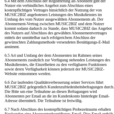
6.4 Mit dem Abschluss der Registrierung als Abonnent gibt der
Nutzer ein verbindliches Angebot zum Abschluss eines
kostenpflichtigen Vertrages hinsichtlich der Nutzung der von
MUSIC2BIZ angebotenen Leistungen des Musikdienstes im
Umfang des vom Nutzer ausgewählten Abonnements ab. Der
Abonnement-Vertrag zwischen MUSIC2BIZ und dem Nutzer
kommt sodann dadurch zu Stande, dass MUSIC2BIZ das Angebot
des Nutzers auf Abschluss des gewählten Abonnementvertrages
mittels der unmittelbar nach erfolgreichem Abschluss der
gewünschten Zahlungsmethode versendeten Bestätigungs-E-Mail
annimmt.
6.5 Art und Umfang der dem Abonnenten im Rahmen seines
Abonnements zusätzlich zur Verfügung stehenden Leistungen des
Musikdienstes, die Einzelheiten zu den verfügbaren Funktionen
sowie deren Verfügbarkeit können jederzeit der MUSIC2BIZ-
Website entnommen werden.
6.6 Zur laufenden Qualitätsverbesserung seiner Services führt
MUSIC2BIZ gelegentlich Kundenzufriedenheitsbefragungen durch
Die Bitte um eine Teilnahme an diesen Befragungen wird
Abonnenten per Email an die im Kundenkonto hinterlegte Email-
Adresse übermittelt. Die Teilnahme ist freiwillig.
6.7 Nach Abschluss des kostenpflichtigen Probezeitraums erhalten
Neukunden eine Abonnentenbegrüßungs-Email. Dies Email enthält