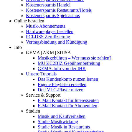
Kostenersparnis Handel
Kostenersparnis Restaurants/Hotels
Kostenersparnis Spielcasinos
Online bestellen
Musik-Abonnements
Hardwareplayer bestellen
PCI-DSS Zertifizierung
Vertragsbindung und Kündigung
Info
GEMA | AKM | SUISA
Musikgebühren – Wer muss sie zahlen?
MUSIC2BIZ Gebührenbefreiung
GEMA-Info von der IHK
Unsere Tutorials
Das Kundenkonto nutzen lernen
Eigene Playlisten erstellen
Den VLC-Player nutzen
Service & Support
E-Mail Kontakt für Interessenten
E-Mail Kontakt für Abonennten
Studien
Musik und Kaufverhalten
Studie Musikwirkung
Studie Musik in Restaurants