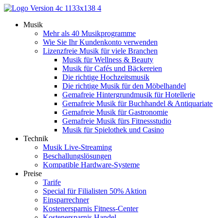
Zum
Inhalt
Musik
springen
Mehr als 40 Musikprogramme
Wie Sie Ihr Kundenkonto verwenden
Lizenzfreie Musik für viele Branchen
Musik für Wellness & Beauty
Musik für Cafés und Bäckereien
Die richtige Hochzeitsmusik
Die richtige Musik für den Möbelhandel
Gemafreie Hintergrundmusik für Hotellerie
Gemafreie Musik für Buchhandel & Antiquariate
Gemafreie Musik für Gastronomie
Gemafreie Musik fürs Fitnessstudio
Musik für Spielothek und Casino
Technik
Musik Live-Streaming
Beschallungslösungen
Kompatible Hardware-Systeme
Preise
Tarife
Special für Filialisten 50% Aktion
Einsparrechner
Kostenersparnis Fitness-Center
Kostenersparnis Handel