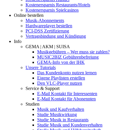
Kostenersparnis Restaurants/Hotels
Kostenersparnis Spielcasinos
Online bestellen
Musik-Abonnements
Hardwareplayer bestellen
PCI-DSS Zertifizierung
Vertragsbindung und Kündigung
Info
GEMA | AKM | SUISA
Musikgebühren – Wer muss sie zahlen?
MUSIC2BIZ Gebührenbefreiung
GEMA-Info von der IHK
Unsere Tutorials
Das Kundenkonto nutzen lernen
Eigene Playlisten erstellen
Den VLC-Player nutzen
Service & Support
E-Mail Kontakt für Interessenten
E-Mail Kontakt für Abonennten
Studien
Musik und Kaufverhalten
Studie Musikwirkung
Studie Musik in Restaurants
Studie Musik und Kundenverhalten