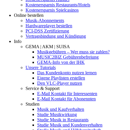
Kostenersparnis Restaurants/Hotels
Kostenersparnis Spielcasinos
Online bestellen
Musik-Abonnements
Hardwareplayer bestellen
PCI-DSS Zertifizierung
Vertragsbindung und Kündigung
Info
GEMA | AKM | SUISA
Musikgebühren – Wer muss sie zahlen?
MUSIC2BIZ Gebührenbefreiung
GEMA-Info von der IHK
Unsere Tutorials
Das Kundenkonto nutzen lernen
Eigene Playlisten erstellen
Den VLC-Player nutzen
Service & Support
E-Mail Kontakt für Interessenten
E-Mail Kontakt für Abonennten
Studien
Musik und Kaufverhalten
Studie Musikwirkung
Studie Musik in Restaurants
Studie Musik und Kundenverhalten