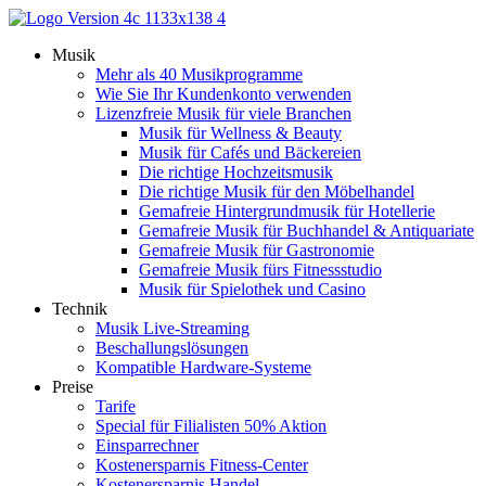
Zum
Inhalt
Musik
springen
Mehr als 40 Musikprogramme
Wie Sie Ihr Kundenkonto verwenden
Lizenzfreie Musik für viele Branchen
Musik für Wellness & Beauty
Musik für Cafés und Bäckereien
Die richtige Hochzeitsmusik
Die richtige Musik für den Möbelhandel
Gemafreie Hintergrundmusik für Hotellerie
Gemafreie Musik für Buchhandel & Antiquariate
Gemafreie Musik für Gastronomie
Gemafreie Musik fürs Fitnessstudio
Musik für Spielothek und Casino
Technik
Musik Live-Streaming
Beschallungslösungen
Kompatible Hardware-Systeme
Preise
Tarife
Special für Filialisten 50% Aktion
Einsparrechner
Kostenersparnis Fitness-Center
Kostenersparnis Handel